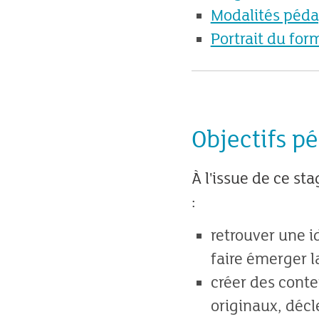
Modalités péda
Portrait du for
Objectifs p
À l'issue de ce st
:
retrouver une i
faire émerger l
créer des conte
originaux, déc