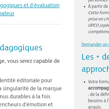
personne
gogiques et d’évaluation
À partir de
Cette form
mateur
prise en ch
OPCO (opér
compétenc
Demander un d
édagogiques
Les + d
age, vous serez capable de
approc
dentité éditoriale pour
Votre form
a singularité de la marque
accompagn
: de la défi
nus durables à la fois
besoins à l
lencheurs d'émotion et
acquis.