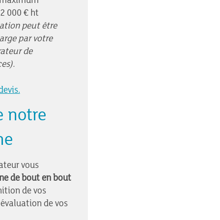
s maximum
 2 000 € ht
ation peut être
arge par votre
ateur de
es).
evis.
e notre
he
ateur vous
e de bout en bout
nition de vos
'évaluation de vos